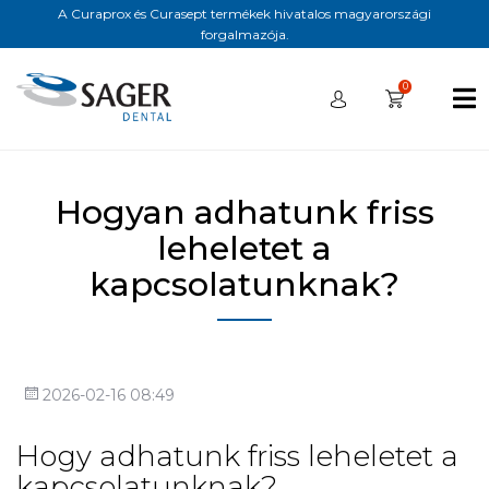
A Curaprox és Curasept termékek hivatalos magyarországi
forgalmazója.
0
Hogyan adhatunk friss
leheletet a
kapcsolatunknak?
2026-02-16 08:49
Hogy adhatunk friss leheletet a
kapcsolatunknak?