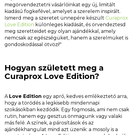
megörvendeztetni vásárlóinkat egy új, limitált
kiadású fogkefével, amelyet a szerelem inspirált.
Ismerd meg a szeretet ünnepére készült
Curaprox
Love Edition
különleges kiadását, és örvendeztesd
meg szeretteidet egy olyan ajándékkal, amely
nemcsak az egészségüket, hanem a szerelmüket is
gondoskodással ötvözi!"
Hogyan született meg a
Curaprox Love Edition?
A
Love Edition
egy apró, kedves emlékeztető arra,
hogy a törődés a legkisebb mindennapi
szokásokban kezdődik. Egy fogmosás, ami nem csak
rutin, hanem egy gesztus önmagunk vagy valaki
más felé. A színek, a párosítások és az
ajándékhangulat mind azt üzenik: a mosoly is a