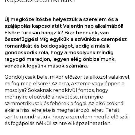
Új megközelítésbe helyezzük a szerelem és a
szájápolás kapcsolatát Valentin nap alkalmából!
Elsőre furcsán hangzik? Bízz bennünk, van
összefüggés! Míg egyikük a szívünkbe csempész
romantikát és boldogságot, addig a másik
gondoskodik róla, hogy a mosolyunk mindig
ragyogó maradjon, legyen elég önbizalmunk,
vonzóak legyünk mások számára.
Gondolj csak bele, mikor először találkozol valakivel,
mi fog meg elsőre? Az arca, a szeme vagy éppen a
mosolya? Sokaknak rendkívül fontos, hogy
mennyire elbűvölő a nevetése, mennyire
szimmetrikusak és fehérek a fogai. Az első csóknál
akár a friss lehelete is meghatározó lehet. Tehát
szinte mondhatjuk, hogy a szerelem megfelelő száj-
és fogápolás nélkül szinte elképzelhetetlen.