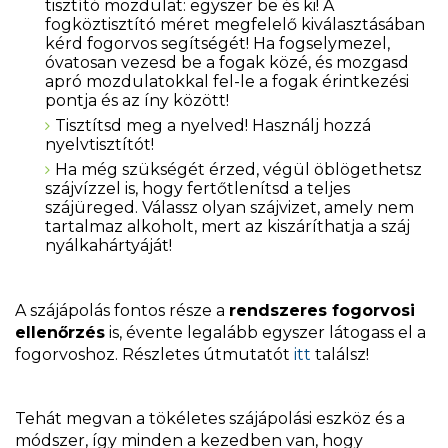
tisztító mozdulat: egyszer be és ki! A
fogköztisztító méret megfelelő kiválasztásában
kérd fogorvos segítségét! Ha fogselymezel,
óvatosan vezesd be a fogak közé, és mozgasd
apró mozdulatokkal fel-le a fogak érintkezési
pontja és az íny között!
Tisztítsd meg a nyelved! Használj hozzá
nyelvtisztítót!
Ha még szükségét érzed, végül öblögethetsz
szájvízzel is, hogy fertőtlenítsd a teljes
szájüreged. Válassz olyan szájvizet, amely nem
tartalmaz alkoholt, mert az kiszáríthatja a száj
nyálkahártyáját!
A szájápolás fontos része a
rendszeres fogorvosi
ellenőrzés
is, évente legalább egyszer látogass el a
fogorvoshoz. Részletes útmutatót
itt
találsz!
Tehát megvan a tökéletes szájápolási eszköz és a
módszer, így minden a kezedben van, hogy