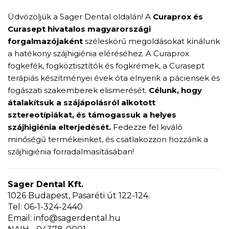
Üdvözöljük a Sager Dental oldalán! A
Curaprox és
Curasept hivatalos magyarországi
forgalmazójaként
széleskörű megoldásokat kínálunk
a hatékony szájhigiénia eléréséhez. A Curaprox
fogkefék, fogköztisztítók és fogkrémek, a Curasept
terápiás készítményei évek óta elnyerik a páciensek és
fogászati szakemberek elismerését.
Célunk, hogy
átalakítsuk a szájápolásról alkotott
sztereotípiákat, és támogassuk a helyes
szájhigiénia elterjedését.
Fedezze fel kiváló
minőségű termékeinket, és csatlakozzon hozzánk a
szájhigiénia forradalmasításában!
Sager Dental Kft.
1026 Budapest, Pasaréti út 122-124.
Tel: 06-1-324-2440
Email: info@sagerdental.hu