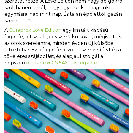
szeretet része. A Love Edition nem nagy dolgokról
szól, hanem arról, hogy figyelünk – magunkra,
egymásra, nap mint nap. És talán épp ettől igazán
szerethető.
A
Curaprox Love Edition
egy limitált kiadású
fogkefe, letisztult, egyszerű külsővel, mégis utalva
az örök szerelemre, minden évben új külsőbe
öltöztetve. Ez a fogkefe ötvözi a szenvedélyt és a
tökéletes szájápolást, és alapjául szolgál a
népszerű
Curaprox CS 5460-as fogkefe.