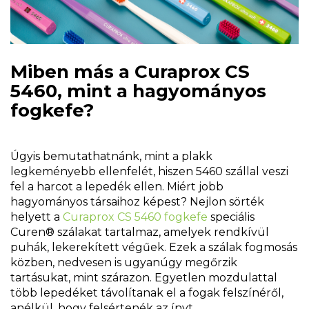
Miben más a Curaprox CS
5460, mint a hagyományos
fogkefe?
Úgyis bemutathatnánk, mint a plakk
legkeményebb ellenfelét, hiszen 5460 szállal veszi
fel a harcot a lepedék ellen. Miért jobb
hagyományos társaihoz képest? Nejlon sörték
helyett a
Curaprox CS 5460 fogkefe
speciális
Curen® szálakat tartalmaz, amelyek rendkívül
puhák, lekerekített végűek. Ezek a szálak fogmosás
közben, nedvesen is ugyanúgy megőrzik
tartásukat, mint szárazon. Egyetlen mozdulattal
több lepedéket távolítanak el a fogak felszínéről,
anélkül, hogy felsértenék az ínyt.