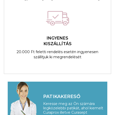
INGYENES
KISZÁLLÍTÁS
20.000 Ft feletti rendelés esetén ingyenesen
szállítjuk ki megrendelését
PATIKAKERESŐ
Keresse meg az Ön számára
legközelebbi patikát, ahol kiemelt
Curaprox illetve Curasept