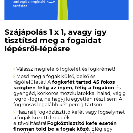
Szájápolás 1 x 1, avagy így
tisztítsd meg a fogaidat
lépésről-lépésre
Válassz megfelelő fogkefét és fogkrémet!
Mosd meg a fogak külső, belső és
rágófelületét! A
fogkefét tartsd 45 fokos
szögben félig az ínyen, félig a fogakon
és
gyengéd, körkörös mozdulatokkal haladj végig
fogról-fogra, ne hagyj ki egyetlen részt sem! A
fogmosás legalább két percig tartson.
Használj fogköztisztító kefét vagy fogselymet
a fogak közötti lepedék
eltávolítására!
Fogköztisztító kefe esetén
finoman told be a fogak közé.
Elég egy