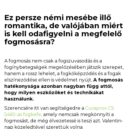
Ez persze némi mesébe illő
romantika, de valójában miért
is kell odafigyelni a megfelelő
fogmosásra?
A fogmosás nem csak a fogszuvasodás és a
fogínybetegségek megelőzésében játszik szerepet,
hanem a rossz lehelet, a fogkőképződés és a fogak
elszíneződése ellen is védelmet nyújt.
A fogmosás
hatékonysága azonban nagyban függ attól,
hogy milyen eszközöket és technikákat
használunk.
Szerencsére itt van segítségedre a
Curaprox CS
5460-as fogkefe,
amely nemcsak megkönnyíti a
fogmosást, de még élvezetessé is teszi azt. Valentin-
nap közeledtével szerettük volna