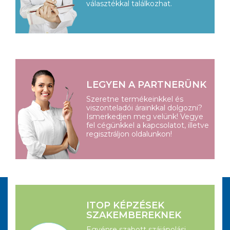
választékkal találkozhat.
LEGYEN A PARTNERÜNK
Szeretne termékeinkkel és
viszonteladói árainkkal dolgozni?
Ismerkedjen meg velünk! Vegye
fel cégünkkel a kapcsolatot, illetve
regisztráljon oldalunkon!
ITOP KÉPZÉSEK
SZAKEMBEREKNEK
Egyénre szabott szájápolási