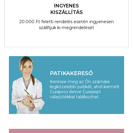
INGYENES
KISZÁLLÍTÁS
20.000 Ft feletti rendelés esetén ingyenesen
szállítjuk ki megrendelését
PATIKAKERESŐ
Keresse meg az Ön számára
legközelebbi patikát, ahol kiemelt
Curaprox illetve Curasept
választékkal találkozhat.