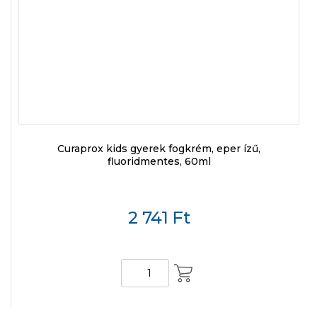
Curaprox kids gyerek fogkrém, eper ízű,
fluoridmentes, 60ml
2 741
Ft
KOSÁRBA