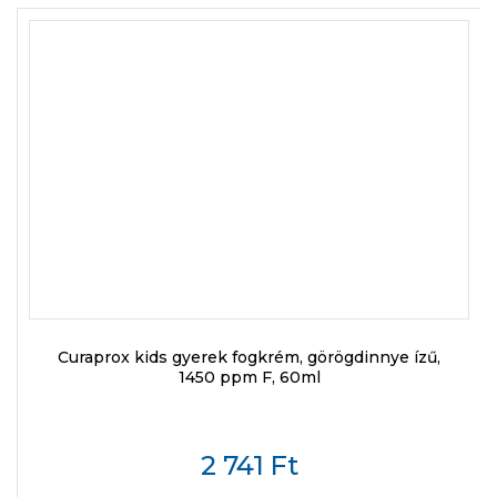
Curaprox kids gyerek fogkrém, görögdinnye ízű,
1450 ppm F, 60ml
2 741
Ft