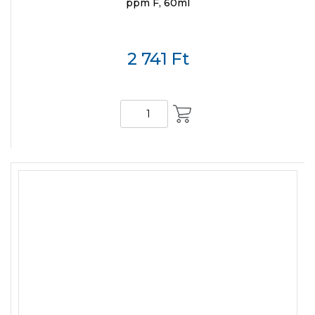
ppm F, 60ml
2 741
Ft
KOSÁRBA