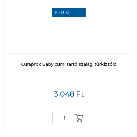
KIFUTÓ
TERMÉK
Curaprox Baby cumi tartó szalag, türkizzöld
3 048
Ft
KOSÁRBA