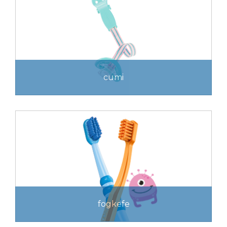
cumi
fogkefe