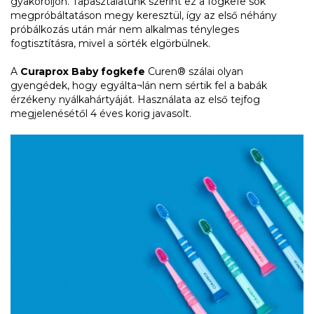
gyakoroljon. Tapasztalatunk szerint ez a fogkefe sok
megpróbáltatáson megy keresztül, így az első néhány
próbálkozás után már nem alkalmas tényleges
fogtisztításra, mivel a sörték elgörbülnek.
A
Curaprox Baby fogkefe
Curen® szálai olyan
gyengédek, hogy egyálta¬lán nem sértik fel a babák
érzékeny nyálkahártyáját. Használata az első tejfog
megjelenésétől 4 éves korig javasolt.