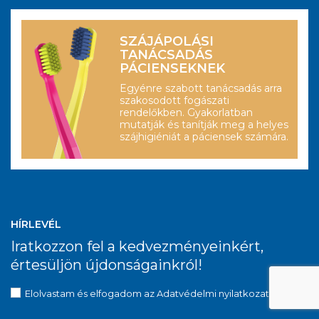
SZÁJÁPOLÁSI
TANÁCSADÁS
PÁCIENSEKNEK
Egyénre szabott tanácsadás arra
szakosodott fogászati
rendelőkben. Gyakorlatban
mutatják és tanítják meg a helyes
szájhigiéniát a páciensek számára.
HÍRLEVÉL
Iratkozzon fel a kedvezményeinkért,
értesüljön újdonságainkról!
Elolvastam és elfogadom az
Adatvédelmi nyilatkozatot