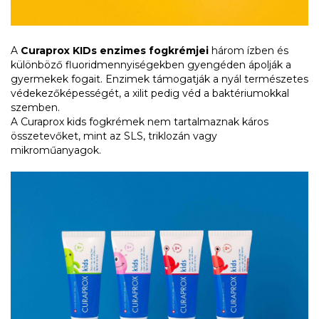
A
Curaprox KIDs enzimes fogkrémjei
három ízben és
különböző fluoridmennyiségekben gyengéden ápolják a
gyermekek fogait. Enzimek támogatják a nyál természetes
védekezőképességét, a xilit pedig véd a baktériumokkal
szemben.
A Curaprox kids fogkrémek nem tartalmaznak káros
összetevőket, mint az SLS, triklozán vagy
mikroműanyagok.