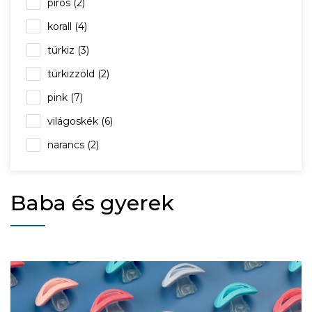
piros (2)
korall (4)
türkiz (3)
türkizzöld (2)
pink (7)
világoskék (6)
narancs (2)
színtelen (1)
zöld (2)
Baba és gyerek
lila (2)
kék (2)