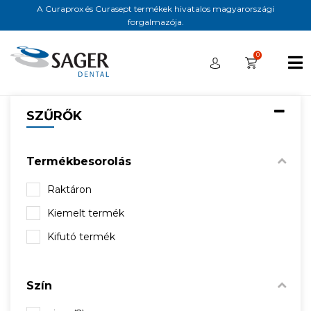
A Curaprox és Curasept termékek hivatalos magyarországi
forgalmazója.
0
SZŰRŐK
Termékbesorolás
Raktáron
Kiemelt termék
Kifutó termék
Szín