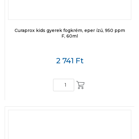
Curaprox kids gyerek fogkrém, eper ízű, 950 ppm
F, 60ml
2 741
Ft
KOSÁRBA