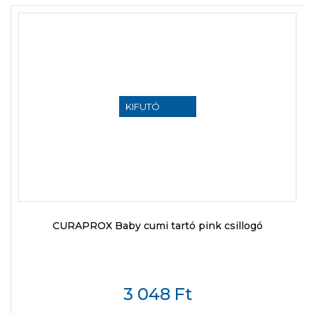
KIFUTÓ
TERMÉK
CURAPROX Baby cumi tartó pink csillogó
3 048
Ft