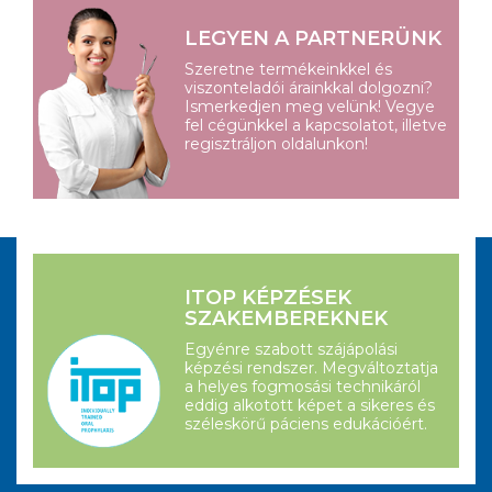
LEGYEN A PARTNERÜNK
Szeretne termékeinkkel és
viszonteladói árainkkal dolgozni?
Ismerkedjen meg velünk! Vegye
fel cégünkkel a kapcsolatot, illetve
regisztráljon oldalunkon!
ITOP KÉPZÉSEK
SZAKEMBEREKNEK
Egyénre szabott szájápolási
képzési rendszer. Megváltoztatja
a helyes fogmosási technikáról
eddig alkotott képet a sikeres és
széleskörű páciens edukációért.