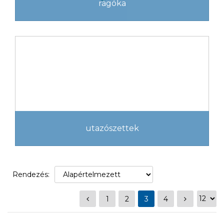
rágóka
utazószettek
Rendezés:
1
2
3
4