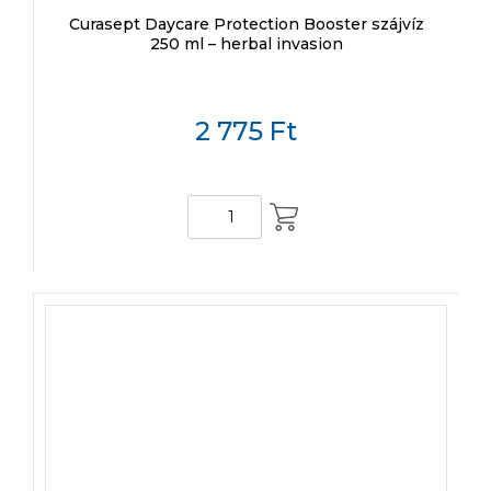
Curasept Daycare Protection Booster szájvíz
250 ml – herbal invasion
2 775
Ft
KOSÁRBA