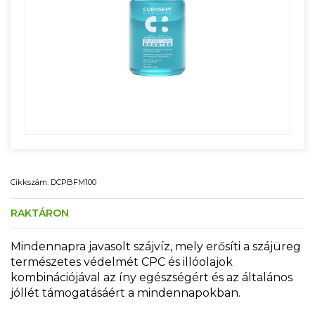
Cikkszám: DCPBFM100
RAKTÁRON
Mindennapra javasolt szájvíz, mely erősíti a szájüreg
természetes védelmét CPC és illóolajok
kombinációjával az íny egészségért és az általános
jóllét támogatásáért a mindennapokban.