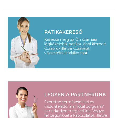
PATIKAKERESŐ
Keresse meg az Ön számára
legközelebbi patikát, ahol kiemelt
Curaprox illetve Curasept
választékkal találkozhat.
LEGYEN A PARTNERÜNK
Szeretne termékeinkkel és
viszonteladói árainkkal dolgozni?
Ismerkedjen meg velünk! Vegye
fel cégünkkel a kapcsolatot, illetve