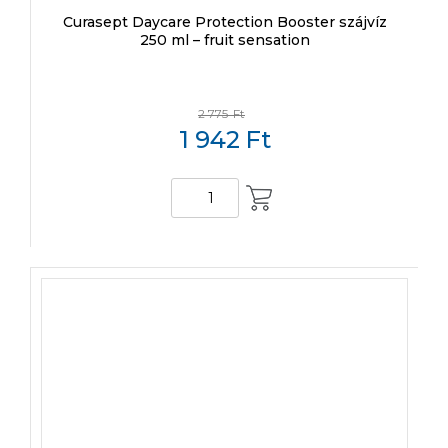
Curasept Daycare Protection Booster szájvíz
250 ml – fruit sensation
2 775
Ft
1 942
Ft
KOSÁRBA