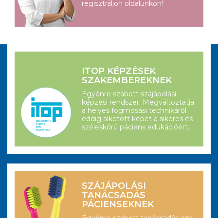
regisztráljon oldalunkon!
ITOP KÉPZÉSEK
SZAKEMBEREKNEK
Egyénre szabott szájápolási
képzési rendszer. Megváltoztatja
a helyes fogmosási technikáról
eddig alkotott képet a sikeres és
széleskörű páciens edukációért.
SZÁJÁPOLÁSI
TANÁCSADÁS
PÁCIENSEKNEK
Egyénre szabott tanácsadás arra