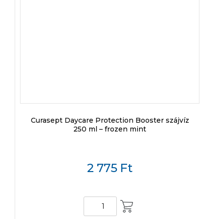
Curasept Daycare Protection Booster szájvíz
250 ml – frozen mint
2 775
Ft
KOSÁRBA