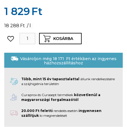
1 829
Ft
18 288
Ft
/ l
KOSÁRBA
Vásároljon még
18 171
Ft
értékben az ingyenes
házhozszállításhoz
Több, mint 15 év tapasztalattal
állunk rendelkezésére
a szájhigiénia területén
Curaprox és Curasept termékek
közvetlenül a
magyarországi forgalmazótól
20.000 Ft feletti
rendelés esetén
ingyenesen
szállítjuk
ki megrendelését