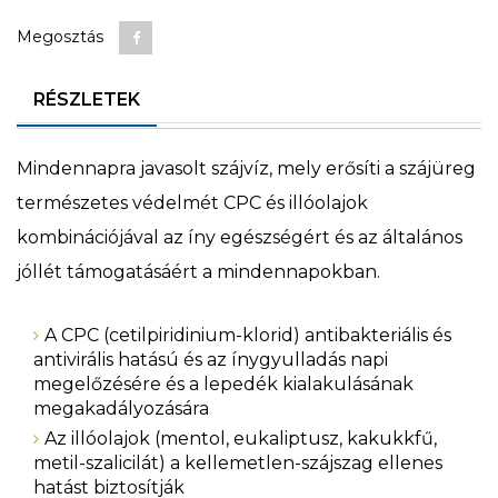
Megosztás
RÉSZLETEK
Mindennapra javasolt szájvíz, mely erősíti a szájüreg
természetes védelmét CPC és illóolajok
kombinációjával az íny egészségért és az általános
jóllét támogatásáért a mindennapokban.
A CPC (cetilpiridinium-klorid) antibakteriális és
antivirális hatású és az ínygyulladás napi
megelőzésére és a lepedék kialakulásának
megakadályozására
Az illóolajok (mentol, eukaliptusz, kakukkfű,
metil-szalicilát) a kellemetlen-szájszag ellenes
hatást biztosítják