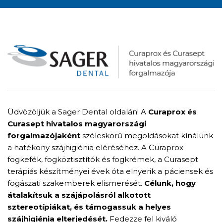
Üdvözöljük a Sager Dental oldalán! A
Curaprox és
Curasept hivatalos magyarországi
forgalmazójaként
széleskörű megoldásokat kínálunk
a hatékony szájhigiénia eléréséhez. A Curaprox
fogkefék, fogköztisztítók és fogkrémek, a Curasept
terápiás készítményei évek óta elnyerik a páciensek és
fogászati szakemberek elismerését.
Célunk, hogy
átalakítsuk a szájápolásról alkotott
sztereotípiákat, és támogassuk a helyes
szájhigiénia elterjedését.
Fedezze fel kiváló