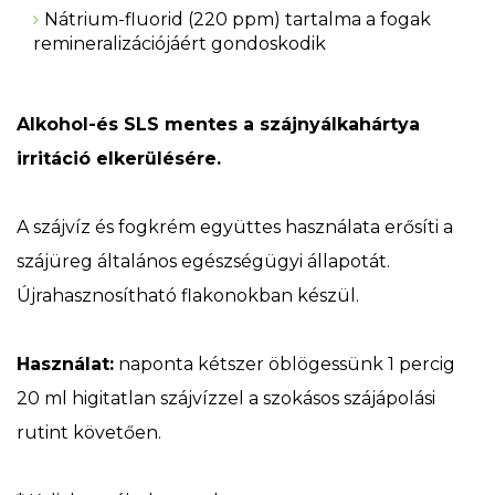
Nátrium-fluorid (220 ppm) tartalma a fogak
remineralizációjáért gondoskodik
Alkohol-és SLS mentes a szájnyálkahártya
irritáció elkerülésére.
A szájvíz és fogkrém együttes használata erősíti a
szájüreg általános egészségügyi állapotát.
Újrahasznosítható flakonokban készül.
Használat:
naponta kétszer öblögessünk 1 percig
20 ml higitatlan szájvízzel a szokásos szájápolási
rutint követően.