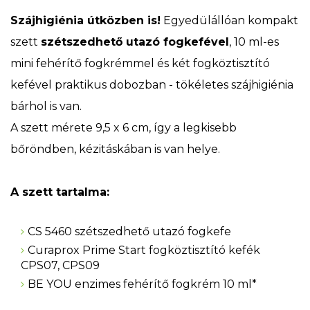
Szájhigiénia útközben is!
Egyedülállóan kompakt
szett
szétszedhető utazó fogkefével
, 10 ml-es
mini fehérítő fogkrémmel és két fogköztisztító
kefével praktikus dobozban - tökéletes szájhigiénia
bárhol is van.
A szett mérete 9,5 x 6 cm, így a legkisebb
bőröndben, kézitáskában is van helye.
A szett tartalma:
CS 5460 szétszedhető utazó fogkefe
Curaprox Prime Start fogköztisztító kefék
CPS07, CPS09
BE YOU enzimes fehérítő fogkrém 10 ml*