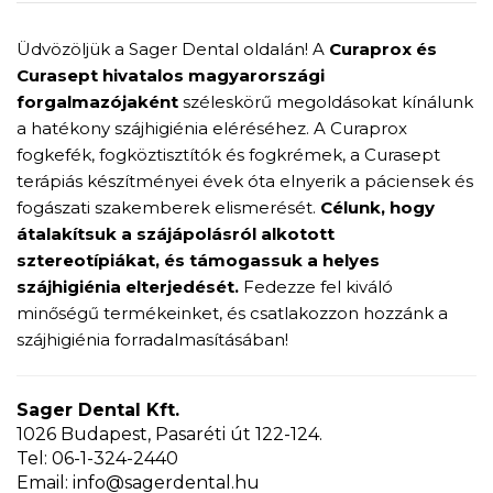
Üdvözöljük a Sager Dental oldalán! A
Curaprox és
Curasept hivatalos magyarországi
forgalmazójaként
széleskörű megoldásokat kínálunk
a hatékony szájhigiénia eléréséhez. A Curaprox
fogkefék, fogköztisztítók és fogkrémek, a Curasept
terápiás készítményei évek óta elnyerik a páciensek és
fogászati szakemberek elismerését.
Célunk, hogy
átalakítsuk a szájápolásról alkotott
sztereotípiákat, és támogassuk a helyes
szájhigiénia elterjedését.
Fedezze fel kiváló
minőségű termékeinket, és csatlakozzon hozzánk a
szájhigiénia forradalmasításában!
Sager Dental Kft.
1026 Budapest, Pasaréti út 122-124.
Tel: 06-1-324-2440
Email: info@sagerdental.hu