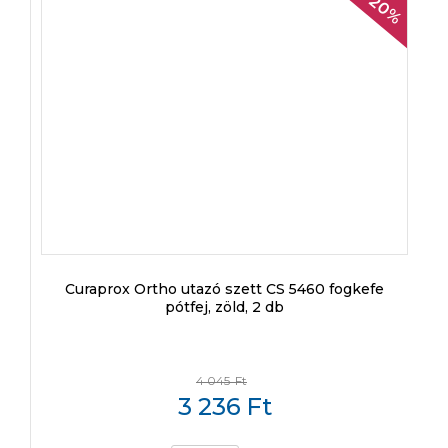
20%
Curaprox Ortho utazó szett CS 5460 fogkefe
pótfej, zöld, 2 db
4 045
Ft
3 236
Ft