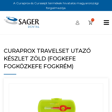
A Curaprox és Curasept termékek hivatalos magyarországi
forgalmazója.
0
CURAPROX TRAVELSET UTAZÓ
KÉSZLET ZÖLD (FOGKEFE
FOGKÖZKEFE FOGKRÉM)