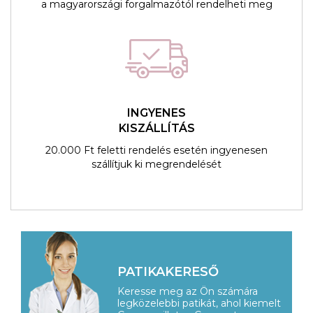
a magyarországi forgalmazótól rendelheti meg
INGYENES
KISZÁLLÍTÁS
20.000 Ft feletti rendelés esetén ingyenesen
szállítjuk ki megrendelését
PATIKAKERESŐ
Keresse meg az Ön számára
legközelebbi patikát, ahol kiemelt