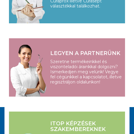
Curaprox illetve Curasept
választékkal találkozhat.
LEGYEN A PARTNERÜNK
Szeretne termékeinkkel és
viszonteladói árainkkal dolgozni?
Ismerkedjen meg velünk! Vegye
fel cégünkkel a kapcsolatot, illetve
regisztráljon oldalunkon!
ITOP KÉPZÉSEK
SZAKEMBEREKNEK