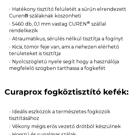
Hatékony tisztító felületét a sűrűn elrendezett
Curen® szálaknak köszönheti
®
5460 db, 0,1 mm vastag CUREN
szállal
rendelkezik
Atraumatikus, sérülés nélkül tisztítja a fogínyt
Kicsi, tömör feje van, ami a nehezen elérhető
területeket is tisztítja
Nyolcszögletű nyele segít hogy a használója
megfelelő szögben tarthassa a fogkefét
Curaprox fogköztisztító kefék:
Ideális eszközök a természetes fogközök
tisztításához
Vékony mégis erős vezető drótból készülnek
Hosszú és rugalmas szálak