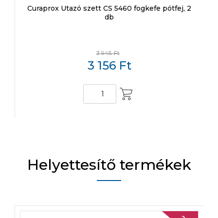
Curaprox Utazó szett CS 5460 fogkefe pótfej, 2
db
3 945
Ft
3 156
Ft
KOSÁRBA
Helyettesítő termékek