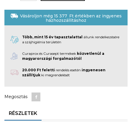
Vásároljon még
15 377
Ft
értékben az ingyenes
házhozszállításhoz
Több, mint 15 év tapasztalattal
állunk rendelkezésére
a szájhigiénia területén
Curaprox és Curasept termékek
közvetlenül a
magyarországi forgalmazótól
20.000 Ft feletti
rendelés esetén
ingyenesen
szállítjuk
ki megrendelését
Megosztás
RÉSZLETEK