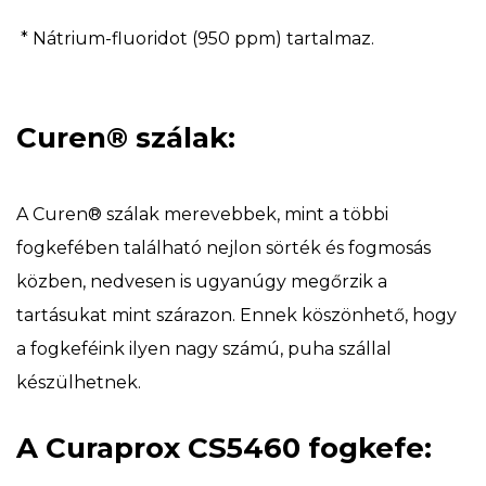
* Nátrium-fluoridot (950 ppm) tartalmaz.
Curen® szálak:
A Curen® szálak merevebbek, mint a többi
fogkefében található nejlon sörték és fogmosás
közben, nedvesen is ugyanúgy megőrzik a
tartásukat mint szárazon. Ennek köszönhető, hogy
a fogkeféink ilyen nagy számú, puha szállal
készülhetnek.
A Curaprox CS5460 fogkefe: