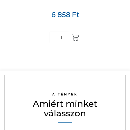
6 858
Ft
KOSÁRBA
A TÉNYEK
Amiért minket
válasszon