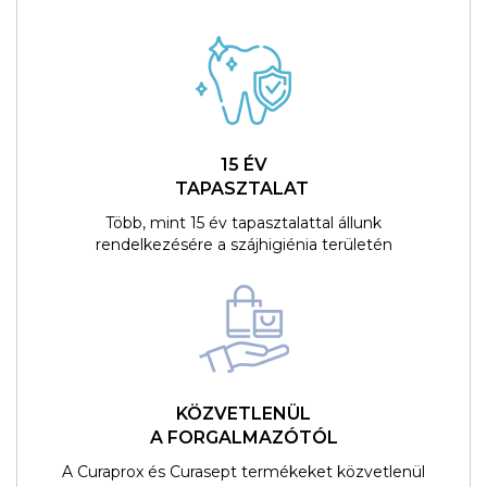
15 ÉV
TAPASZTALAT
Több, mint 15 év tapasztalattal állunk
rendelkezésére a szájhigiénia területén
KÖZVETLENÜL
A FORGALMAZÓTÓL
A Curaprox és Curasept termékeket közvetlenül