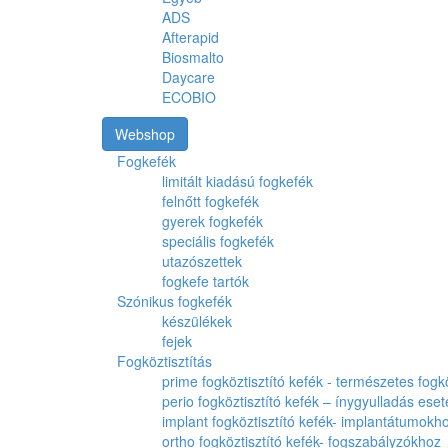
ADS
Afterapid
Biosmalto
Daycare
ECOBIO
Webshop
Fogkefék
limitált kiadású fogkefék
felnőtt fogkefék
gyerek fogkefék
speciális fogkefék
utazószettek
fogkefe tartók
Szónikus fogkefék
készülékek
fejek
Fogköztisztítás
prime fogköztisztító kefék - természetes fog
perio fogköztisztító kefék – ínygyulladás ese
implant fogköztisztító kefék- implantátumokh
ortho fogköztisztító kefék- fogszabályzókhoz