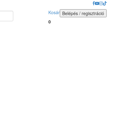
Kosár
Belépés / regisztráció
0