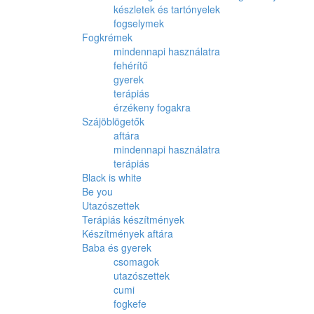
készletek és tartónyelek
fogselymek
Fogkrémek
mindennapi használatra
fehérítő
gyerek
terápiás
érzékeny fogakra
Szájöblögetők
aftára
mindennapi használatra
terápiás
Black is white
Be you
Utazószettek
Terápiás készítmények
Készítmények aftára
Baba és gyerek
csomagok
utazószettek
cumi
fogkefe