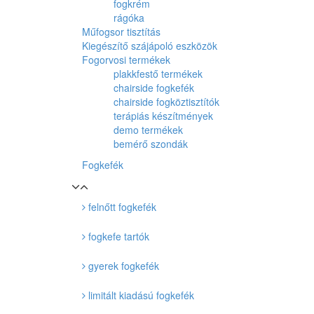
fogkrém
rágóka
Műfogsor tisztítás
Kiegészítő szájápoló eszközök
Fogorvosi termékek
plakkfestő termékek
chairside fogkefék
chairside fogköztisztítók
terápiás készítmények
demo termékek
bemérő szondák
Fogkefék
felnőtt fogkefék
fogkefe tartók
gyerek fogkefék
limitált kiadású fogkefék