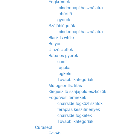
Fogkrémek
mindennapi használatra
fehérítő
gyerek
Szájöblögetők
mindennapi használatra
Black is white
Be you
Utazószettek
Baba és gyerek
cumi
rágóka
fogkefe
További kategóriák
Műfogsor tisztítás
Kiegészítő szájápoló eszközök
Fogorvosi termékek
chairside fogköztisztítók
terápiás készítmények
chairside fogkefék
További kategóriák
Curasept
Egyéb