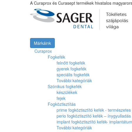
A Curaprox és Curasept termékek hivatalos magyarors
Márkáink
Curaprox
Fogkefék
felnőtt fogkefék
gyerek fogkefék
speciális fogkefék
További kategóriák
Szónikus fogkefék
készülékek
fejek
Fogköztisztítás
prime fogköztisztító kefék - természete
perio fogköztisztító kefék – ínygyulladás
implant fogköztisztító kefék- implantát
További kategóriák