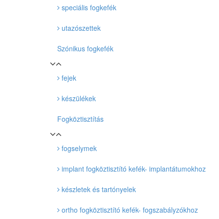
speciális fogkefék
utazószettek
Szónikus fogkefék
fejek
készülékek
Fogköztisztítás
fogselymek
implant fogköztisztító kefék- implantátumokhoz
készletek és tartónyelek
ortho fogköztisztító kefék- fogszabályzókhoz