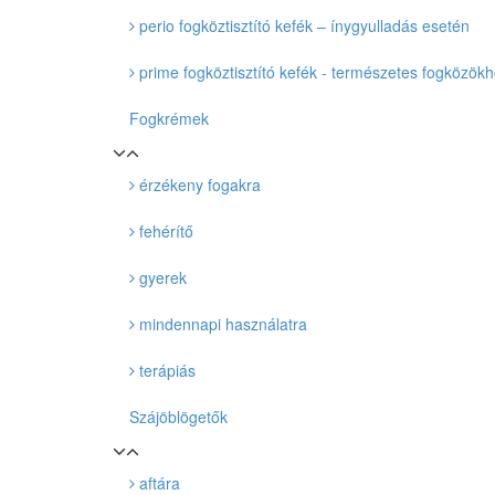
perio fogköztisztító kefék – ínygyulladás esetén
prime fogköztisztító kefék - természetes fogközök
Fogkrémek
érzékeny fogakra
fehérítő
gyerek
mindennapi használatra
terápiás
Szájöblögetők
aftára