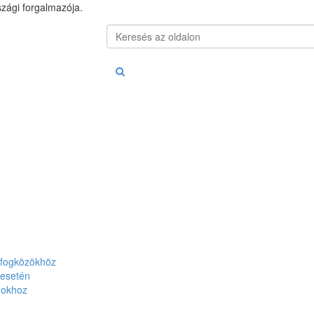
zági forgalmazója.
s fogközökhöz
 esetén
umokhoz