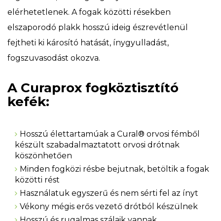
elérhetetlenek. A fogak közötti résekben
elszaporodó plakk hosszú ideig észrevétlenül
fejtheti ki károsító hatását, ínygyulladást,
fogszuvasodást okozva.
A Curaprox
fogköztisztító
kefék:
Hosszú élettartamúak a Cural® orvosi fémből
készült szabadalmaztatott orvosi drótnak
köszönhetően
Minden fogközi résbe bejutnak, betöltik a fogak
közötti rést
Használatuk egyszerű és nem sérti fel az ínyt
Vékony mégis erős vezető drótból készülnek
Hosszú és rugalmas szálaik vannak