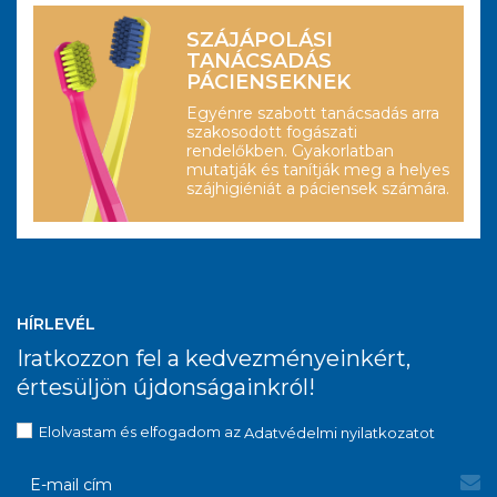
SZÁJÁPOLÁSI
TANÁCSADÁS
PÁCIENSEKNEK
Egyénre szabott tanácsadás arra
szakosodott fogászati
rendelőkben. Gyakorlatban
mutatják és tanítják meg a helyes
szájhigiéniát a páciensek számára.
HÍRLEVÉL
Iratkozzon fel a kedvezményeinkért,
értesüljön újdonságainkról!
Elolvastam és elfogadom az
Adatvédelmi nyilatkozatot