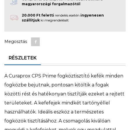
magyarországi forgalmazótól
20.000 Ft feletti
rendelés esetén
ingyenesen
szállítjuk
ki megrendelését
Megosztás
RÉSZLETEK
A Curaprox CPS Prime fogköztisztító kefék minden
fogközbe bejutnak, pontosan kitöltik a fogak
közötti rést és hatékonyan tisztítják ezeket a rejtett
területeket. A kefefejek mindkét tartónyéllel
használhatók.
Ideális eszköz a természetes
fogközök tisztításához. A csomagolás kiválóan
megvédi a kefefejeket, melyek egy mozdulattal