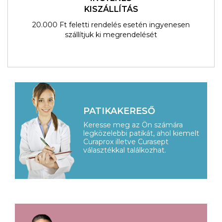
KISZÁLLÍTÁS
20.000 Ft feletti rendelés esetén ingyenesen
szállítjuk ki megrendelését
PATIKAKERESŐ
Keresse meg az Ön számára
legközelebbi patikát, ahol kiemelt
Curaprox illetve Curasept
választékkal találkozhat.