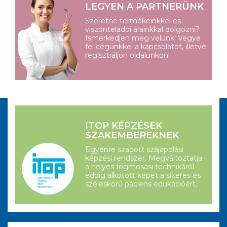
LEGYEN A PARTNERÜNK
Szeretne termékeinkkel és
viszonteladói árainkkal dolgozni?
Ismerkedjen meg velünk! Vegye
fel cégünkkel a kapcsolatot, illetve
regisztráljon oldalunkon!
ITOP KÉPZÉSEK
SZAKEMBEREKNEK
Egyénre szabott szájápolási
képzési rendszer. Megváltoztatja
a helyes fogmosási technikáról
eddig alkotott képet a sikeres és
széleskörű páciens edukációért.