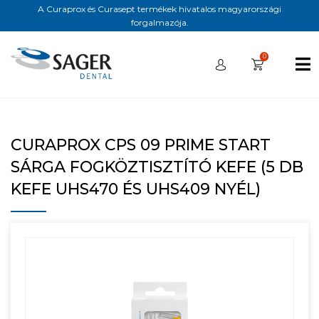
A Curaprox és Curasept termékek hivatalos magyarországi
forgalmazója.
0
CURAPROX CPS 09 PRIME START
SÁRGA FOGKÖZTISZTÍTÓ KEFE (5 DB
KEFE UHS470 ÉS UHS409 NYÉL)