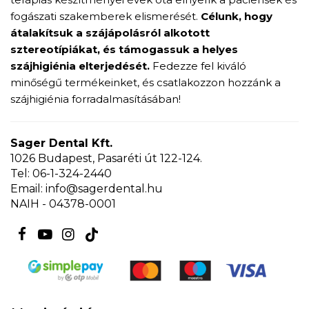
fogászati szakemberek elismerését.
Célunk, hogy
átalakítsuk a szájápolásról alkotott
sztereotípiákat, és támogassuk a helyes
szájhigiénia elterjedését.
Fedezze fel kiváló
minőségű termékeinket, és csatlakozzon hozzánk a
szájhigiénia forradalmasításában!
Sager Dental Kft.
1026 Budapest, Pasaréti út 122-124.
Tel: 06-1-324-2440
Email: info@sagerdental.hu
NAIH - 04378-0001