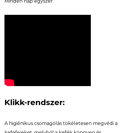
Minden nap egyszer.
Klikk-rendszer:
A higiénikus csomagolás tökéletesen megvédi a
kefefejeket, melyből a kefék könnyen és