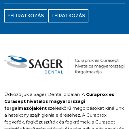
FELIRATKOZÁS
LEIRATKOZÁS
Üdvözöljük a Sager Dental oldalán! A
Curaprox és
Curasept hivatalos magyarországi
forgalmazójaként
széleskörű megoldásokat kínálunk
a hatékony szájhigiénia eléréséhez. A Curaprox
fogkefék, fogköztisztítók és fogkrémek, a Curasept
terápiás készítményei évek óta elnyerik a páciensek és