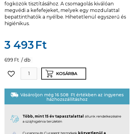
fogközök tisztításához. A csomagolás kiválóan
megvédi a kefefejeket, melyek egy mozdulattal
bepattinthatók a nyélbe. Hihetetlenül egyszerű és
higiénikus.
3 493
Ft
699
Ft
/ db
KOSÁRBA
Vásároljon még
16 508
Ft
értékben az ingyenes
házhozszállításhoz
Több, mint 15 év tapasztalattal
állunk rendelkezésére
a szájhigiénia területén
Curaprox és Curasept termékek
közvetlenül a