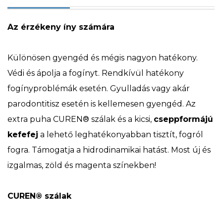
Az érzékeny íny számára
Különösen gyengéd és mégis nagyon hatékony.
Védi és ápolja a fogínyt. Rendkívül hatékony
fogínyproblémák esetén. Gyulladás vagy akár
parodontitisz esetén is kellemesen gyengéd. Az
extra puha CUREN® szálak és a kicsi,
cseppformájú
kefefej
a lehető leghatékonyabban tisztít, fogról
fogra. Támogatja a hidrodinamikai hatást. Most új és
izgalmas, zöld és magenta színekben!
CUREN® szálak