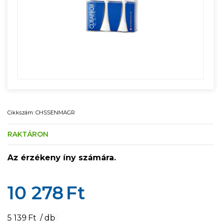
Cikkszám: CHSSENMAGR
RAKTÁRON
Az érzékeny íny számára.
10 278
Ft
5 139
Ft
/ db