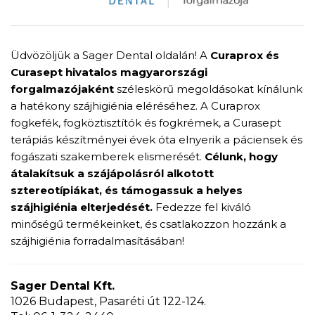
Üdvözöljük a Sager Dental oldalán! A
Curaprox és
Curasept hivatalos magyarországi
forgalmazójaként
széleskörű megoldásokat kínálunk
a hatékony szájhigiénia eléréséhez. A Curaprox
fogkefék, fogköztisztítók és fogkrémek, a Curasept
terápiás készítményei évek óta elnyerik a páciensek és
fogászati szakemberek elismerését.
Célunk, hogy
átalakítsuk a szájápolásról alkotott
sztereotípiákat, és támogassuk a helyes
szájhigiénia elterjedését.
Fedezze fel kiváló
minőségű termékeinket, és csatlakozzon hozzánk a
szájhigiénia forradalmasításában!
Sager Dental Kft.
1026 Budapest, Pasaréti út 122-124.