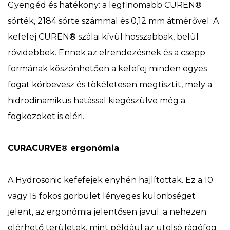
Gyengéd és hatékony: a legfinomabb CUREN®
sörték, 2184 sörte számmal és 0,12 mm átmérővel. A
kefefej CUREN® szálai kívül hosszabbak, belül
rövidebbek. Ennek az elrendezésnek és a csepp
formának köszönhetően a kefefej minden egyes
fogat körbevesz és tökéletesen megtisztít, mely a
hidrodinamikus hatással kiegészülve még a
fogközöket is eléri.
CURACURVE® ergonómia
A Hydrosonic kefefejek enyhén hajlítottak. Ez a 10
vagy 15 fokos görbület lényeges különbséget
jelent, az ergonómia jelentősen javul: a nehezen
elérhető területek, mint például az utolsó rágófog