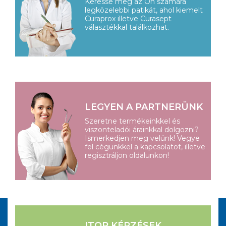
Keresse meg az Ön számára
legközelebbi patikát, ahol kiemelt
Curaprox illetve Curasept
választékkal találkozhat.
LEGYEN A PARTNERÜNK
Szeretne termékeinkkel és
viszonteladói árainkkal dolgozni?
Ismerkedjen meg velünk! Vegye
fel cégünkkel a kapcsolatot, illetve
regisztráljon oldalunkon!
ITOP KÉPZÉSEK