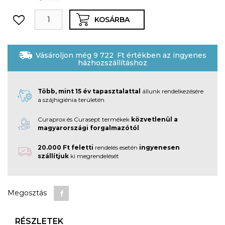
KOSÁRBA
Vásároljon még
9 722
Ft
értékben az ingyenes
házhozszállításhoz
Több, mint 15 év tapasztalattal
állunk rendelkezésére
a szájhigiénia területén
Curaprox és Curasept termékek
közvetlenül a
magyarországi forgalmazótól
20.000 Ft feletti
rendelés esetén
ingyenesen
szállítjuk
ki megrendelését
Megosztás
RÉSZLETEK