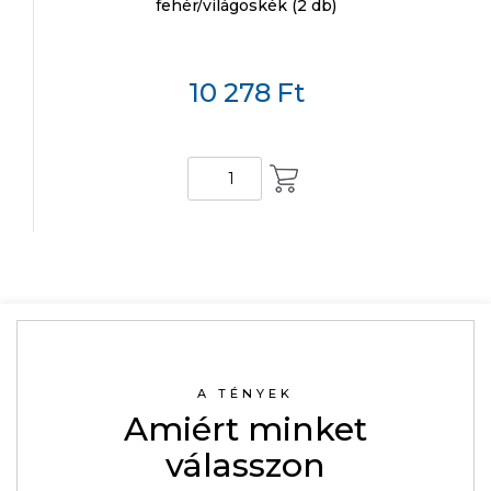
fehér/világoskék (2 db)
10 278
Ft
KOSÁRBA
A TÉNYEK
Amiért minket
válasszon