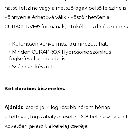
hátsó felszíne vagy a metszőfogak belső felszíne is
könnyen elérhetővé válik - köszönhetően a
CURACURVE® formának, a tökéletes dőlésszögnek.
Különösen kényelmes: gumírozott hát.
Minden CURAPROX Hydrosonic szónikus
fogkefével kompatibilis.
Svájcban készült.
Két darabos kiszerelés.
Ajánlás:
cserélje ki legkésőbb három hónap
elteltével; fogszabályzó esetén 6-8 hét használatot
követően javasolt a kefefej cseréje.