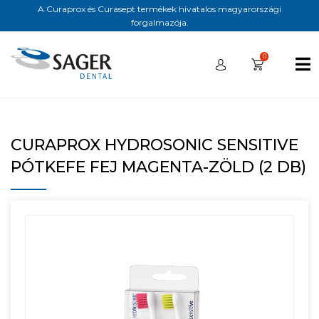
A Curaprox és Curasept termékek hivatalos magyarországi
forgalmazója.
0
CURAPROX HYDROSONIC SENSITIVE
PÓTKEFE FEJ MAGENTA-ZÖLD (2 DB)